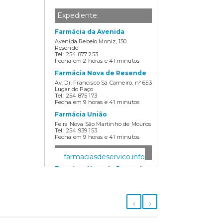
aos órgãos sociais e
Expediente:
jovens filiados/as de
Farmácia da Avenida
associações e federações
Avenida Rebelo Moniz, 150
de jovens RNAJ.Entre as
Resende
Tel.: 254 877 253
áreas de formação mais
Fecha em 2 horas e 41 minutos
votadas e propostas
Farmácia Nova de Resende
Av. Dr. Francisco Sá Carneiro, nº 653
apresentadas no período
Lugar do Paço
Tel.: 254 875 173
de auscultação, foram
Fecha em 9 horas e 41 minutos
selecionadas as seguintes
Farmácia União
áreas prioritárias de
Feira Nova São Martinho de Mouros
Tel.: 254 939 153
formação:Transição
Fecha em 9 horas e 41 minutos
Digital;Contabilidade e
Disponível por Telefone:
farmaciasdeservico.info
Fiscalidade
Farmácia Nova de Resende
Associativas;Sustentabilidade
Av. Dr. Francisco Sá Carneiro, nº 653
Ambiental.Dentro de cada
Lugar do Paço
Tel.: 254 875 173
uma destas áreas, podem
Farmácia União
ser integradas diferentes
Feira Nova São Martinho de Mouros
Tel.: 254 939 153
ações de formação. Estas