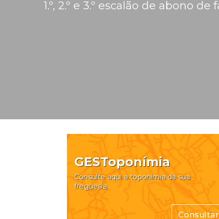
1.º, 2.º e 3.º escalão de abono de 
GESToponímia
Consulte aqui a toponímia da sua
freguesia
Consultar