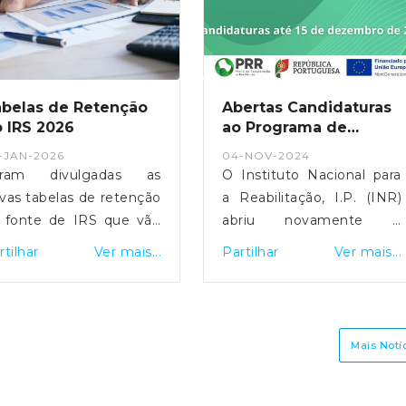
belas de Retenção
Abertas Candidaturas
 IRS 2026
ao Programa de
Intervenções para
-JAN-2026
04-NOV-2024
Adaptação de Casas
oram divulgadas as
O Instituto Nacional para
de Pessoas com
vas tabelas de retenção
a Reabilitação, I.P. (INR)
Incapacidade
 fonte de IRS que vão
abriu novamente o
er aplicadas às
período de candidaturas
rtilhar
Ver mais...
Partilhar
Ver mais...
munerações e pensões
para o Programa de
 longo de 2026. Quem
Intervenções em
fere o salário mínimo
Habitações, financiado
cional, que passa de
pelo Plano de
Mais Notí
0 para 920 euros este
Recuperação e Resiliência
s, continua isento de
(PRR), que apoia a
tenção.Em Portugal, os
adaptação de habitações