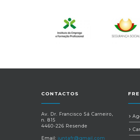
euros.Sublinhou ainda que
"reconhece o subsídio
social de mobilidade
como um instrumento
fundamental de coesão
social e territorial,
contribuindo para mitigar
os efeitos da insularidade,
em particular junto das
gerações mais jovens que
vivem/estudam nas ilhas e
CONTACTOS
vivem/estudam no
FRE
continente".
Fonte: Economia ao
Av. Dr. Francisco Sá Carneiro,
Age
Minuto
n. 815
4460-226 Resende
Car
Email:
juntafr@gmail.com