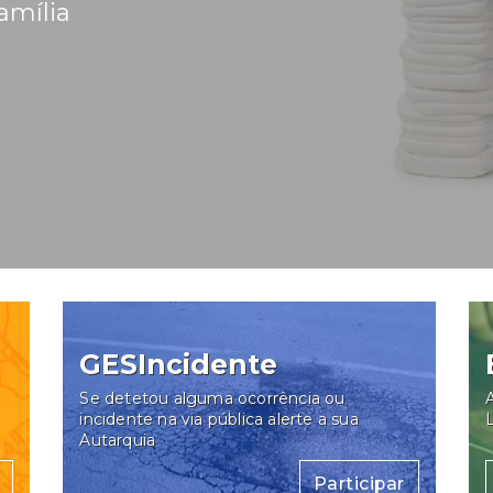
família
GESIncidente
Se detetou alguma ocorrência ou
A
incidente na via pública alerte a sua
Autarquia
Participar